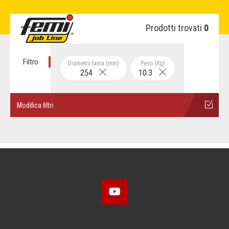
Prodotti trovati
0
Filtro
Diametro lama (mm)
Peso (Kg)
254
10.3
Modifica filtri