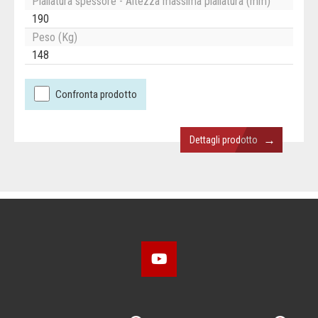
Piallatura spessore - Altezza massima piallatura (mm)
190
Peso (Kg)
148
Confronta prodotto
→
Dettagli prodotto