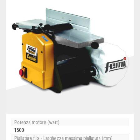
Potenza motore (watt)
1500
Piallatura filo - Larghezza massima piallatura (mm)