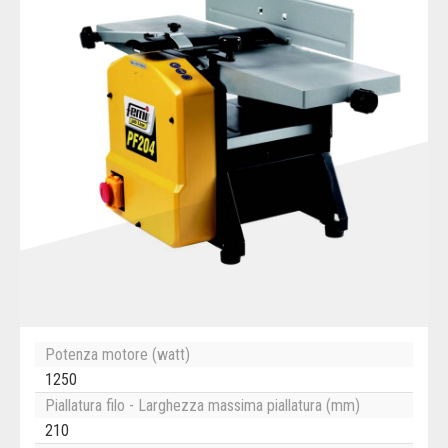
Potenza motore (watt)
1250
Piallatura filo - Larghezza massima piallatura (mm)
210