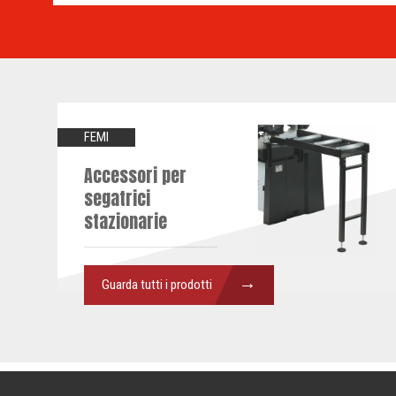
FEMI
Accessori per
segatrici
stazionarie
→
Guarda tutti i prodotti