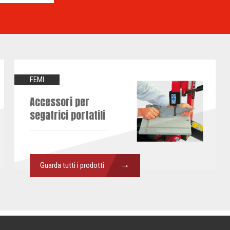
FEMI
Accessori per
segatrici portatili
→
Guarda tutti i prodotti