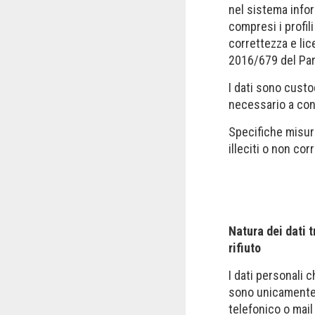
nel sistema infor
compresi i profili
correttezza e lic
2016/679 del Pa
I dati sono custo
necessario a cons
Specifiche misure
illeciti o non cor
Natura dei dati t
rifiuto
I dati personali 
sono unicamente q
telefonico o mail 