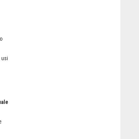
lo
 usi
uale
e