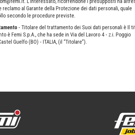
com@femi.it
. L’interessato, ricorrendone i presupposti ha altresì
re reclamo al Garante della Protezione dei dati personali, quale
ollo secondo le procedure previste.
ttamento
- Titolare del trattamento dei Suoi dati personali è Il ti
to è Femi S.p.A., che ha sede in Via del Lavoro 4 - z.i. Poggio
stel Guelfo (BO) - ITALIA, (il “Titolare”).