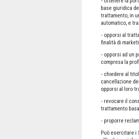
- ottenere la port
base giuridica de
trattamento, in u
automatico, e tra
- opporsi al tra
finalità di market
- opporsi ad un 
compresa la profi
- chiedere al tito
cancellazione deg
opporsi al loro tra
- revocare il con
trattamento basa
- proporre reclam
Può esercitare i 