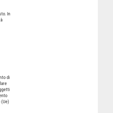
to. In
tà
nto di
lare
ggetti
mento
o (Ue)