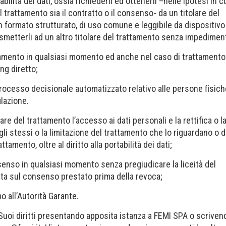
abilità dei dati, ossia richiederli ed ottenerli –nelle ipotesi in cu
l trattamento sia il contratto o il consenso- da un titolare del
n formato strutturato, di uso comune e leggibile da dispositivo
smetterli ad un altro titolare del trattamento senza impediment
ttamento in qualsiasi momento ed anche nel caso di trattamento
ing diretto;
processo decisionale automatizzato relativo alle persone ﬁsich
lazione.
lare del trattamento l’accesso ai dati personali e la rettifica o l
li stessi o la limitazione del trattamento che lo riguardano o d
ttamento, oltre al diritto alla portabilità dei dati;
senso in qualsiasi momento senza pregiudicare la liceità del
ta sul consenso prestato prima della revoca;
o all’Autorità Garante.
Suoi diritti presentando apposita istanza a FEMI SPA o scriven