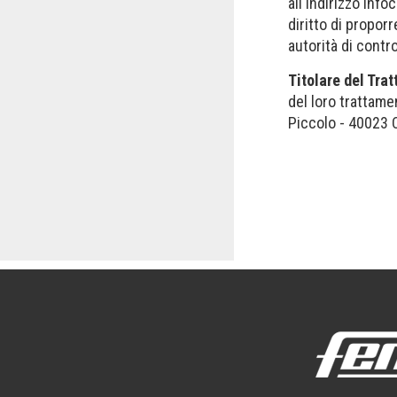
all'indirizzo
info
diritto di propor
autorità di contr
Titolare del Tra
del loro trattamen
Piccolo - 40023 Ca