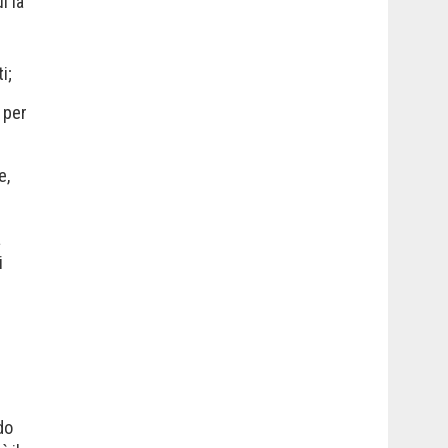
i la
i;
 per
e,
a
i
do