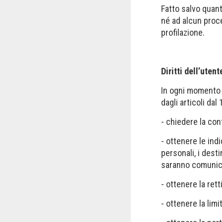
Fatto salvo quant
né ad alcun proc
profilazione.
Diritti dell’utent
In ogni momento L
dagli articoli dal 
- chiedere la con
- ottenere le indi
personali, i desti
saranno comunicat
- ottenere la rett
- ottenere la lim