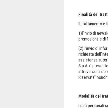
Finalità del tra
Il trattamento è f
1)l’invio di news
promozionale di F
(2) l’invio di inf
richiesta dell’int
assistenza autoriz
S.p.A. è present
attraverso la com
Riservata” nonche
Modalità del tr
I dati personali 