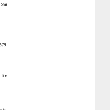
sione
/679
ati o