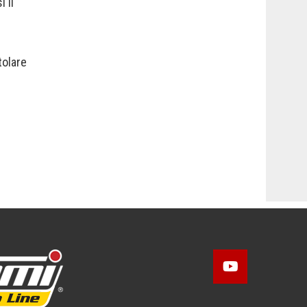
 il
tolare