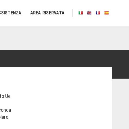
SSISTENZA
AREA RISERVATA
nto Ue
econda
olare