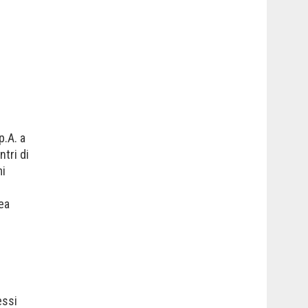
:
p.A. a
ntri di
mi
rea
essi