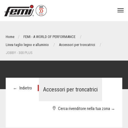
tog
nav
Home
FEMI - A WORLD OF PERFORMANCE
Linea taglio legno e alluminio
Accessori per troncatrici
JOBBY - 300 PLUS
←
Indietro
Accessori per troncatrici
Cerca rivenditore nella tua zona
→