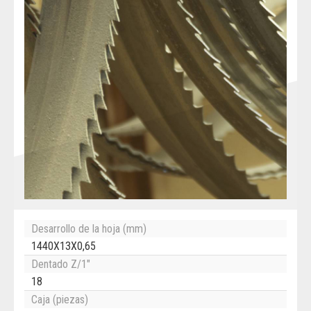
Desarrollo de la hoja (mm)
1440X13X0,65
Dentado Z/1"
18
Caja (piezas)