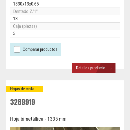
1330x13x0.65
Dentado Z/1"
18
Caja (piezas)
5
Comparar productos
→
Detalles producto
Hojas de cinta
3289919
Hoja bimetállica - 1335 mm