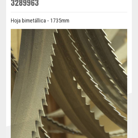
3289963
Hoja bimetállica - 1735mm