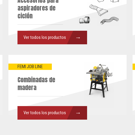
Accesorios para
aspiradores de
ciclón
→
Ver todos los productos
FEMI JOB LINE
Combinadas de
madera
→
Ver todos los productos