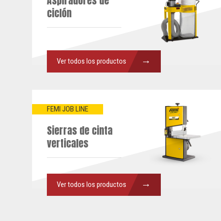
Aspiradores de
ciclón
→
Ver todos los productos
FEMI JOB LINE
Sierras de cinta
verticales
→
Ver todos los productos