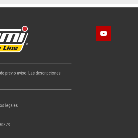
 de previo aviso. Las descripciones
os legales
430373