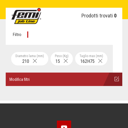
Prodotti trovati
0
Filtro
Diametro lama (mm)
Peso (Kg)
Taglio max (mm)
210
15
162H75
Modifica filtri