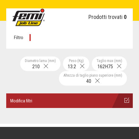
Prodotti trovati
0
Filtro
Diametro lama (mm)
Peso (Kg)
Taglio max (mm)
210
13.2
162H75
Altezza di taglio piano superiore (mm)
40
Modifica filtri