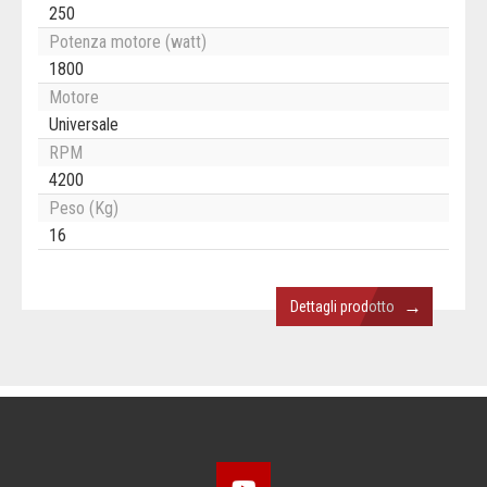
250
Potenza motore (watt)
1800
Motore
Universale
RPM
4200
Peso (Kg)
16
→
Dettagli prodotto