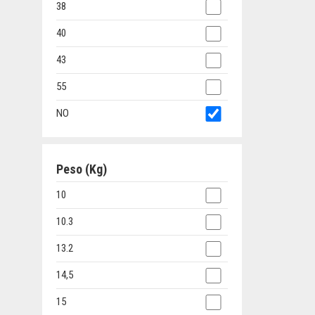
38
40
43
55
NO
Peso (Kg)
10
10.3
13.2
14,5
15