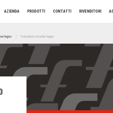
AZIENDA
PRODOTTI
CONTATTI
RIVENDITORI
A
one legno
Troncatrici circolari legno
o