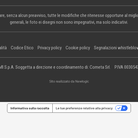
rtare, senza alcun preavviso, tutte le modifiche che ritenesse opportune al mig
generali, le foto ei disegni non sono impegnativi, ma solo indicativi.
alità
Codice Etico
Privacy policy
Cookie policy
Segnalazioni whistleblo
I S.p.A. Soggetta a direzione e coordinamento di: Cometa Srl.
P.IVA 00305
Informativa sulla raccolta
Le tue preferenze relative alla privacy