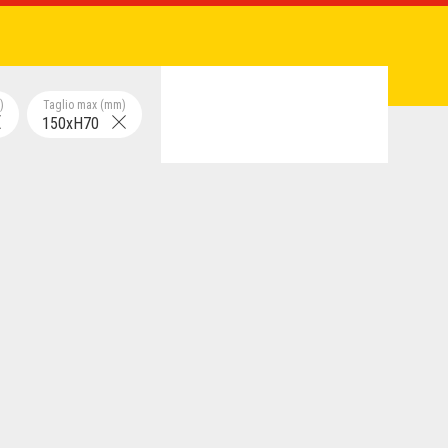
)
Taglio max (mm)
150xH70