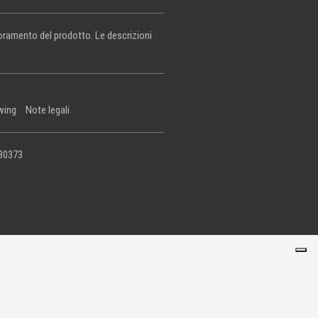
lioramento del prodotto. Le descrizioni
wing
Note legali
430373