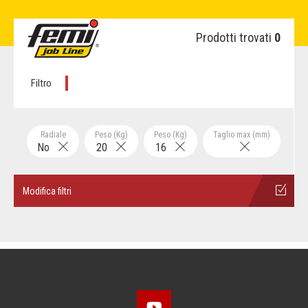
Prodotti trovati
0
Filtro
Radiale
Peso (Kg)
Peso (Kg)
Taglio max (mm)
No
20
16
Modifica filtri