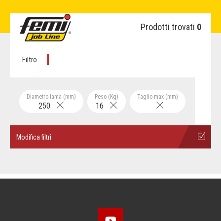
Prodotti trovati
0
Filtro
Diametro lama (mm)
Peso (Kg)
Taglio max (mm)
250
16
Modifica filtri