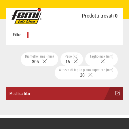
Prodotti trovati
0
Filtro
Diametro lama (mm)
Peso (Kg)
Taglio max (mm)
305
16
Altezza di taglio piano superiore (mm)
30
Modifica filtri