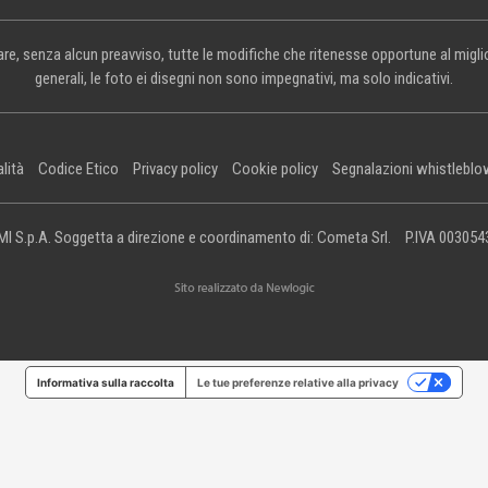
rtare, senza alcun preavviso, tutte le modifiche che ritenesse opportune al mig
generali, le foto ei disegni non sono impegnativi, ma solo indicativi.
alità
Codice Etico
Privacy policy
Cookie policy
Segnalazioni whistleblo
I S.p.A. Soggetta a direzione e coordinamento di: Cometa Srl.
P.IVA 00305
Informativa sulla raccolta
Le tue preferenze relative alla privacy