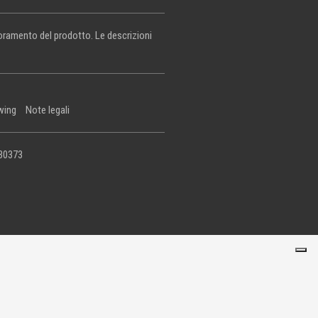
lioramento del prodotto. Le descrizioni
wing
Note legali
430373