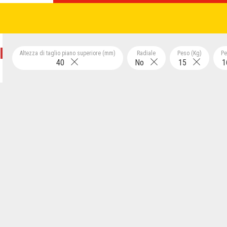
Altezza di taglio piano superiore (mm)
Radiale
Peso (Kg)
Pe
40
No
15