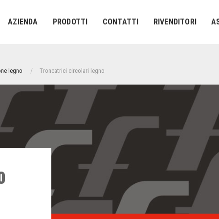
AZIENDA
PRODOTTI
CONTATTI
RIVENDITORI
A
one legno
Troncatrici circolari legno
o