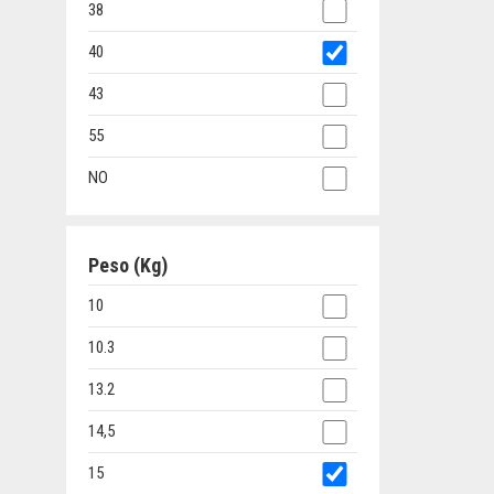
38
40
43
55
NO
Peso (Kg)
10
10.3
13.2
14,5
15