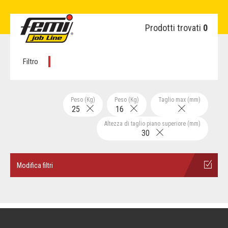
Prodotti trovati
0
Filtro
Peso (Kg)
Peso (Kg)
Taglio max (mm)
25
16
Altezza di taglio piano superiore (mm)
30
Modifica filtri