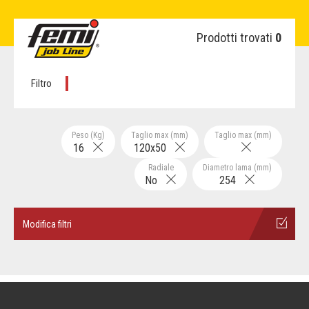
Prodotti trovati
0
Filtro
Peso (Kg)
Taglio max (mm)
Taglio max (mm)
16
120x50
Radiale
Diametro lama (mm)
No
254
Modifica filtri