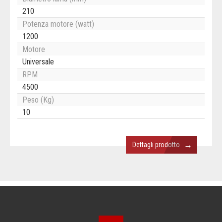
210
Potenza motore (watt)
1200
Motore
Universale
RPM
4500
Peso (Kg)
10
→
Dettagli prodotto