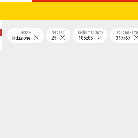
Motore
Peso (Kg)
Taglio max (mm)
Taglio max (m
Induzione
25
185x85
317x67