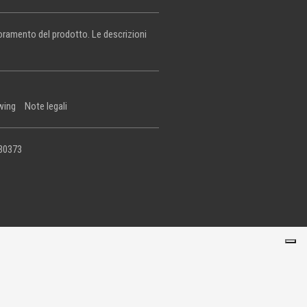
lioramento del prodotto. Le descrizioni
wing
Note legali
430373