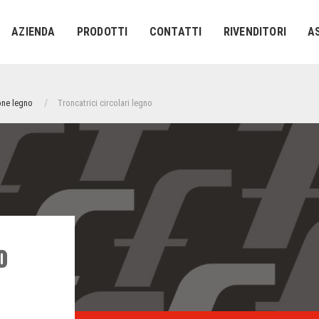
AZIENDA
PRODOTTI
CONTATTI
RIVENDITORI
A
one legno
Troncatrici circolari legno
o