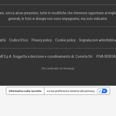
rtare, senza alcun preavviso, tutte le modifiche che ritenesse opportune al mig
generali, le foto ei disegni non sono impegnativi, ma solo indicativi.
alità
Codice Etico
Privacy policy
Cookie policy
Segnalazioni whistleblo
I S.p.A. Soggetta a direzione e coordinamento di: Cometa Srl.
P.IVA 00305
Informativa sulla raccolta
Le tue preferenze relative alla privacy