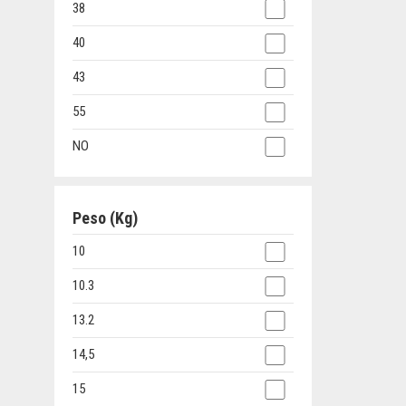
38
40
43
55
NO
Peso (Kg)
10
10.3
13.2
14,5
15