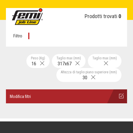
Prodotti trovati
0
Filtro
Peso (Kg)
Taglio max (mm)
Taglio max (mm)
16
317x67
Altezza di taglio piano superiore (mm)
30
Modifica filtri