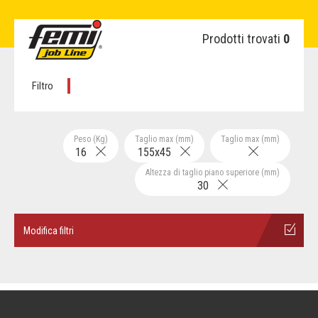
Prodotti trovati
0
Filtro
Peso (Kg)
Taglio max (mm)
Taglio max (mm)
16
155x45
Altezza di taglio piano superiore (mm)
30
Modifica filtri