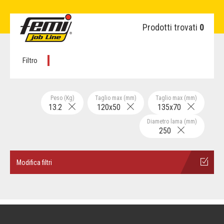
Prodotti trovati
0
Filtro
Peso (Kg)
Taglio max (mm)
Taglio max (mm)
13.2
120x50
135x70
Diametro lama (mm)
250
Modifica filtri