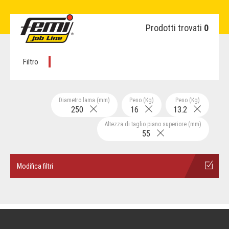
Prodotti trovati
0
Filtro
Diametro lama (mm)
Peso (Kg)
Peso (Kg)
250
16
13.2
Altezza di taglio piano superiore (mm)
55
Modifica filtri