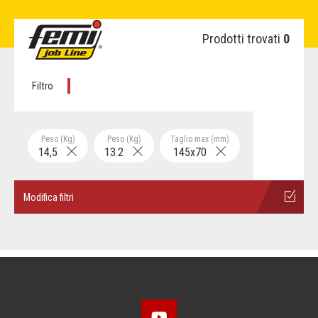
Prodotti trovati
0
Filtro
Peso (Kg)
Peso (Kg)
Taglio max (mm)
14,5
13.2
145x70
Modifica filtri