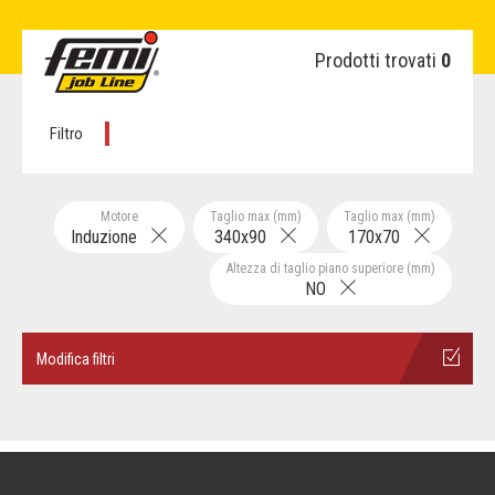
Prodotti trovati
0
Filtro
Motore
Taglio max (mm)
Taglio max (mm)
Induzione
340x90
170x70
Altezza di taglio piano superiore (mm)
NO
Modifica filtri