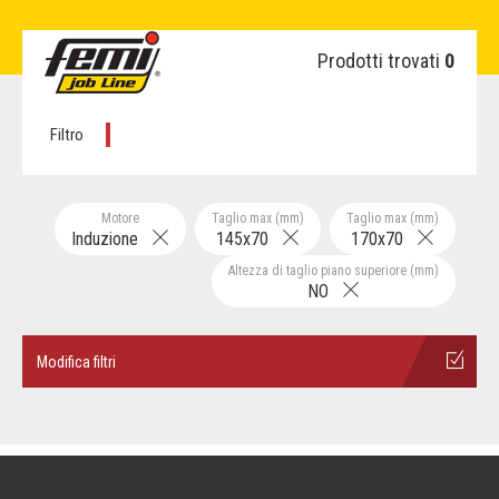
Prodotti trovati
0
Filtro
Motore
Taglio max (mm)
Taglio max (mm)
Induzione
145x70
170x70
Altezza di taglio piano superiore (mm)
NO
Modifica filtri