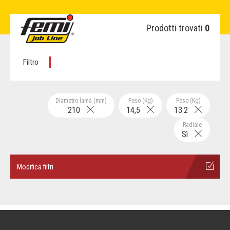
Prodotti trovati
0
Filtro
Diametro lama (mm)
Peso (Kg)
Peso (Kg)
210
14,5
13.2
Radiale
Sì
Modifica filtri