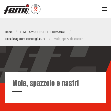
tog
nav
Home
FEMI - A WORLD OF PERFORMANCE
Linea levigatura e smerigliatura
Mole, spazzole e nastri
Mole, spazzole e nastri