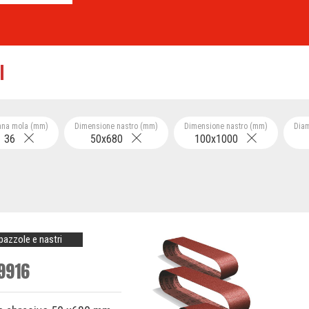
ana mola (mm)
Dimensione nastro (mm)
Dimensione nastro (mm)
Dia
36
50x680
100x1000
pazzole e nastri
9916