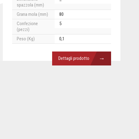
spazzola (mm)
Grana mola (mm)
80
Confezione
5
(pezzi)
Peso (Kg)
0,1
→
Dettagli prodotto