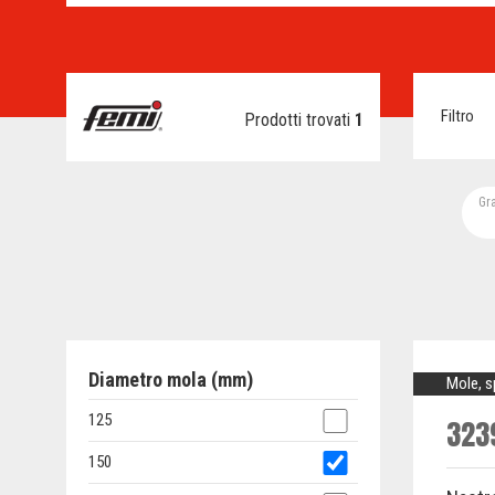
Filtro
Prodotti trovati
1
Gr
Diametro mola (mm)
Mole, s
125
323
150