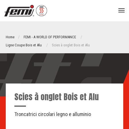
tog
nav
Home
FEMI - A WORLD OF PERFORMANCE
Ligne Coupe Bois et Alu
Scies à onglet Bois et Alu
Scies à onglet Bois et Alu
Troncatrici circolari legno e alluminio