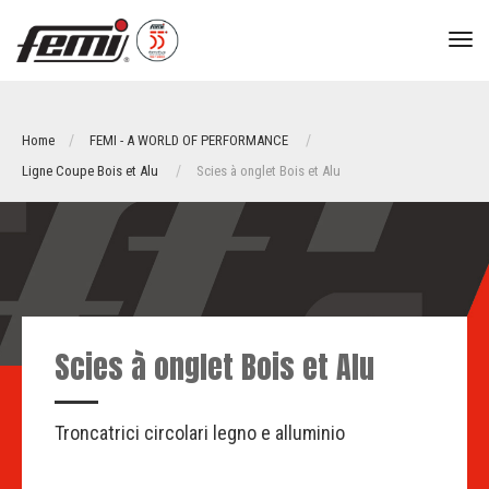
tog
nav
Home
FEMI - A WORLD OF PERFORMANCE
Ligne Coupe Bois et Alu
Scies à onglet Bois et Alu
Scies à onglet Bois et Alu
Troncatrici circolari legno e alluminio