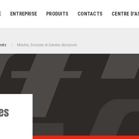
E
ENTREPRISE
PRODUITS
CONTACTS
CENTRE D'A
rets
Meules, brosses et bandes abrasives
es