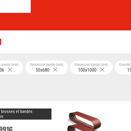
n meule (mm)
Dimension bande (mm)
Dimension bande (mm)
Diamètr
36
50x680
100x1000
1
 brosses et bandes
es
9916