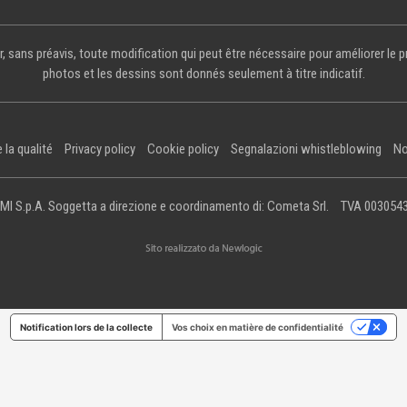
r, sans préavis, toute modification qui peut être nécessaire pour améliorer le p
photos et les dessins sont donnés seulement à titre indicatif.
 la qualité
Privacy policy
Cookie policy
Segnalazioni whistleblowing
No
MI S.p.A. Soggetta a direzione e coordinamento di: Cometa Srl.
TVA 003054
Notification lors de la collecte
Vos choix en matière de confidentialité