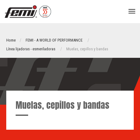
tog
nav
Home
FEMI - A WORLD OF PERFORMANCE
Línea lijadoras - esmeriladoras
Muelas, cepillos y bandas
Muelas, cepillos y bandas