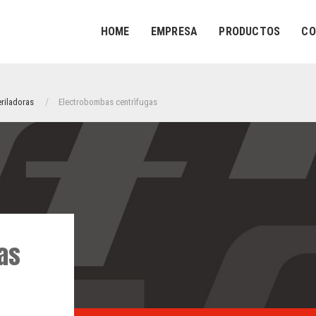
HOME
EMPRESA
PRODUCTOS
CO
eriladoras
Electrobombas centrìfugas
as