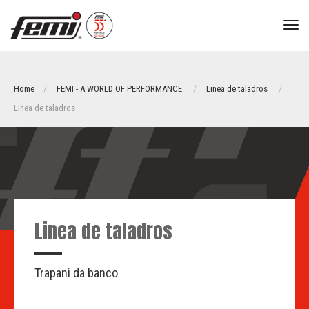
tog
nav
Home
FEMI - A WORLD OF PERFORMANCE
Linea de taladros
Linea de taladros
Linea de taladros
Trapani da banco